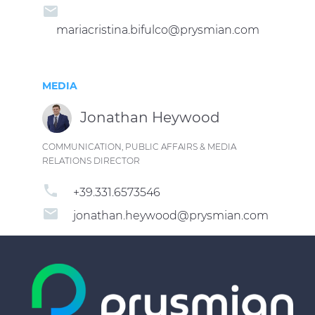
email
mariacristina.bifulco@prysmian.com
MEDIA
Jonathan Heywood
COMMUNICATION, PUBLIC AFFAIRS & MEDIA
RELATIONS DIRECTOR
phone
+39.331.6573546
email
jonathan.heywood@prysmian.com