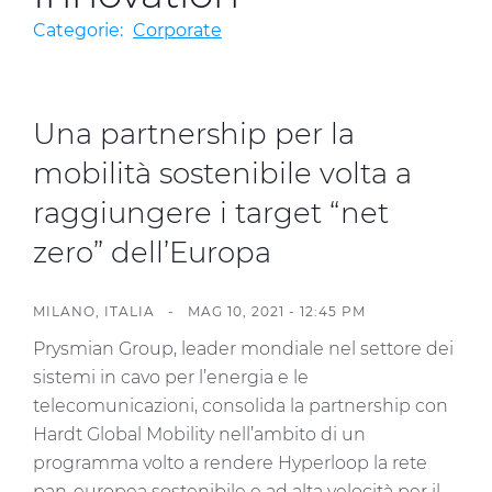
Investitori
Categorie:
Corporate
Etica e Integrità
Innovazione
Una partnership per la
Sostenibilità
mobilità sostenibile volta a
Media
raggiungere i target “net
zero” dell’Europa
CABLE APP
MILANO, ITALIA -
MAG 10, 2021 - 12:45 PM
Prysmian Group, leader mondiale nel settore dei
sistemi in cavo per l’energia e le
telecomunicazioni, consolida la partnership con
Hardt Global Mobility nell’ambito di un
programma volto a rendere Hyperloop la rete
pan-europea sostenibile e ad alta velocità per il