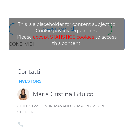
This is a placeholder for content subject to
DOWNLOAD
Cookie privacy regulations.
Please
accept STATISTICS cookies
to access
this content.
CONDIVIDI
Contatti
INVESTORS
Maria Cristina Bifulco
CHIEF STRATEGY, IR, M&A AND COMMUNICATION
OFFICER
phone
-