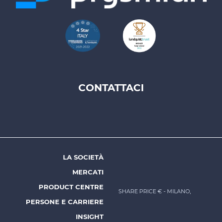
CONTATTACI
Footer
top
menu
-
Prysmian
LA SOCIETÀ
Footer
MERCATI
menu
PRODUCT CENTRE
SHARE PRICE €
- MILANO,
-
PERSONE E CARRIERE
Prysmian
INSIGHT