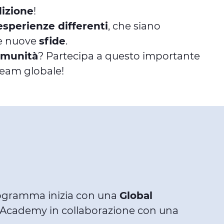
dizione
!
perienze differenti
, che siano
re nuove
sfide
.
comunità
? Partecipa a questo importante
 Team globale!
programma inizia con una
Global
an Academy in collaborazione con una