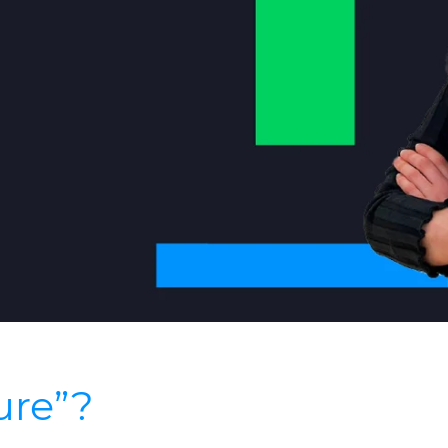
ure”?