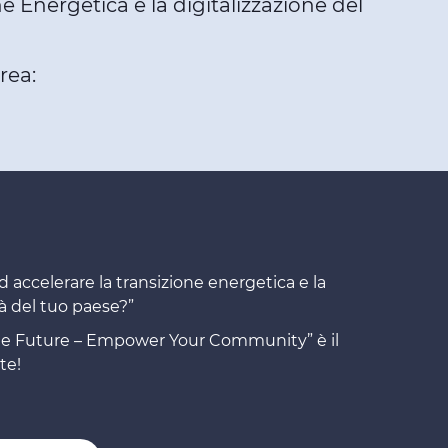
ne Energetica e la digitalizzazione del
rea:
d accelerare la transizione energetica e la
tà del tuo paese?”
he Future – Empower Your Community” è il
te!