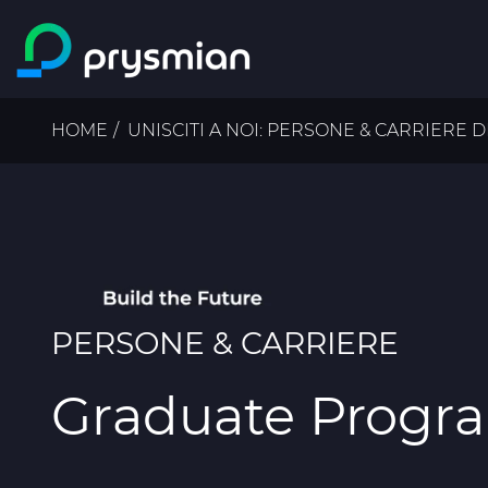
Salta al contenuto
principale
Briciole
HOME
UNISCITI A NOI: PERSONE & CARRIERE 
di
pane
PERSONE & CARRIERE
Graduate Progr