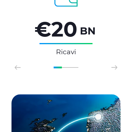
€20
BN
Ricavi