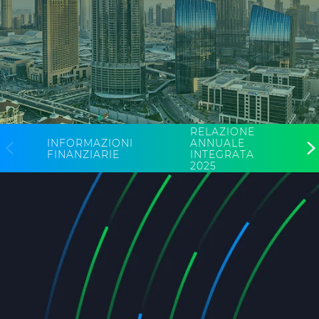
Investitori
Etica e Integrità
Innovazione
Sostenibilità
Media
RELAZIONE
ANNUALE
INFORMAZIONI
INTEGRATA
FINANZIARIE
CABLE APP
2025