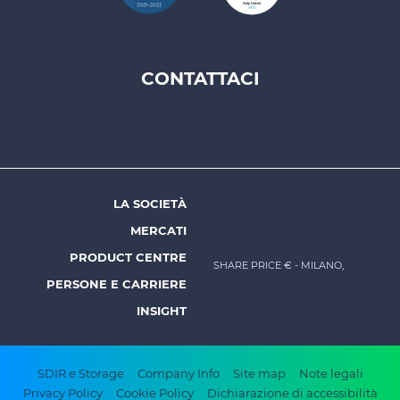
CONTATTACI
Footer
top
menu
-
Prysmian
LA SOCIETÀ
Footer
MERCATI
menu
PRODUCT CENTRE
SHARE PRICE €
- MILANO,
-
PERSONE E CARRIERE
Prysmian
INSIGHT
Footer
SDIR e Storage
Company Info
Site map
Note legali
Privacy Policy
Cookie Policy
Dichiarazione di accessibilità