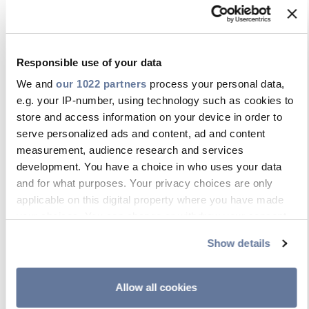
Responsible use of your data
We and
our 1022 partners
process your personal data,
e.g. your IP-number, using technology such as cookies to
store and access information on your device in order to
serve personalized ads and content, ad and content
measurement, audience research and services
development. You have a choice in who uses your data
and for what purposes. Your privacy choices are only
applicable on this digital property where you have made
your choices. You can change or withdraw your consent
any time from the Cookie Declaration or by clicking on the
Show details
Privacy trigger icon.
If you allow, we would also like to:
Allow all cookies
Collect information about your geographical