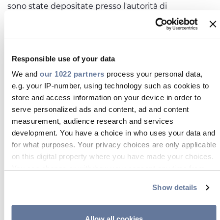
sono state depositate presso l'autorità di
regolamentazione competente o comunque
pubblicate. La pubblicazione di tali informazioni sul
web non deve essere intesa nel senso che non
possa essere intervenuta alcuna loro modifica a
partire dalla data in cui l'informazione è stata
Responsible use of your data
presentata o che le informazioni continuino ad
We and
our 1022 partners
process your personal data,
essere corrette anche per periodi successivi alla
e.g. your IP-number, using technology such as cookies to
data in cui tali informazioni siano state depositate o
store and access information on your device in order to
comunque pubblicate.
Informazioni sui prodotti
- Inoltre, chiunque
serve personalized ads and content, ad and content
intenda acquistare prodotti non dovrebbe fare
measurement, audience research and services
affidamento sulle informazioni sui prodotti ma deve
development. You have a choice in who uses your data and
accertarsi, ulteriormente, dell'effettiva natura dei
for what purposes. Your privacy choices are only applicable
prodotti e della loro concreta idoneità all'uso a cui
on this digital property where you have made your choices.
saranno destinati. Prysmian può anche apportare
You can change or withdraw your consent any time from
miglioramenti e / o modifiche ai prodotti descritti in
the Cookie Declaration or by clicking on the Privacy trigger
questo sito, senza preavviso.
Show details
icon.
Lingua inglese
- La maggior parte dei documenti
presenti su questo sito, per comodità, è stata
If you allow, we would also like to:
Allow all cookies