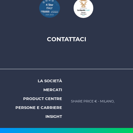
CONTATTACI
Footer
top
menu
-
Prysmian
LA SOCIETÀ
Footer
MERCATI
menu
PRODUCT CENTRE
SHARE PRICE €
- MILANO,
-
PERSONE E CARRIERE
Prysmian
INSIGHT