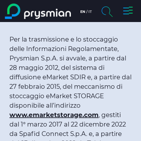
Attiva/
EN
IT
Salta al contenuto
principale
chevron_right
La società
Per la trasmissione e lo stoccaggio
Cerca
chevron_right
Mercati
delle Informazioni Regolamentate,
Prysmian S.p.A. si avvale, a partire dal
chevron_right
Product Centre
28 maggio 2012, del sistema di
diffusione eMarket SDIR e, a partire dal
chevron_right
Persone e Carriere
27 febbraio 2015, del meccanismo di
stoccaggio eMarket STORAGE
Insight
disponibile all’indirizzo
www.emarketstorage.com
, gestiti
Data centers
dal 1° marzo 2017 al 22 dicembre 2022
da Spafid Connect S.p.A. e, a partire