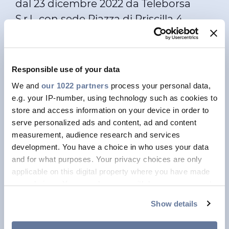
dal 23 dicembre 2022 da Teleborsa
Investitori
S.r.l., con sede Piazza di Priscilla 4,
Etica e Integrità
Roma, a seguito dell'autorizzazione e
Innovazione
delle delibere CONSOB n. 22517 e 22518
del 23 novembre 2022.
Sostenibilità
Responsible use of your data
Prysmian S.p.A., dal 19 maggio 2014 al
Media
We and
our 1022 partners
process your personal data,
e.g. your IP-number, using technology such as cookies to
26 febbraio 2015, si è avvalsa del
store and access information on your device in order to
servizio denominato 1Info fornito da
CABLE APP
serve personalized ads and content, ad and content
Computershare S.p.A., con sede in
measurement, audience research and services
Milano, Via Lorenzo Mascheroni n.19,
development. You have a choice in who uses your data
and for what purposes. Your privacy choices are only
quale meccanismo di stoccaggio per il
applicable on this digital property where you have made
mantenimento delle informazioni
your choices. You can change or withdraw your consent
regolamentate, pubblicate e
any time from the Cookie Declaration or by clicking on
Show details
disponibili sul sito
www.1info.it
.
the Privacy trigger icon.