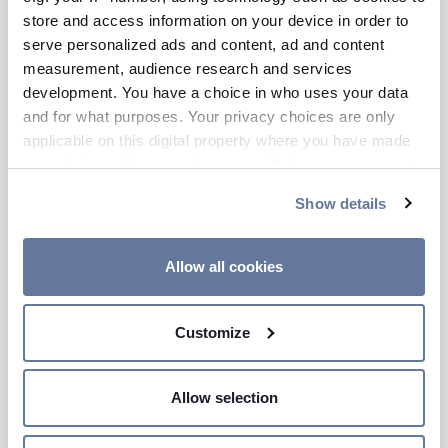
store and access information on your device in order to
serve personalized ads and content, ad and content
measurement, audience research and services
development. You have a choice in who uses your data
and for what purposes. Your privacy choices are only
applicable on this digital property where you have made
your choices. You can change or withdraw your consent
any time from the Cookie Declaration or by clicking on
Show details
the Privacy trigger icon.
HFC PRECO
If you allow, we would also like to:
Allow all cookies
VAI ALLA PAGINA
Collect information about your geographical
location which can be accurate to within several
Customize
meters
Identify your device by actively scanning it for
specific characteristics (fingerprinting)
Allow selection
Find out more about how your personal data is processed
and set your preferences in the
details section
.