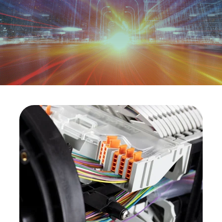
Investitori
Etica e Integrità
Innovazione
Sostenibilità
Media
CABLE APP