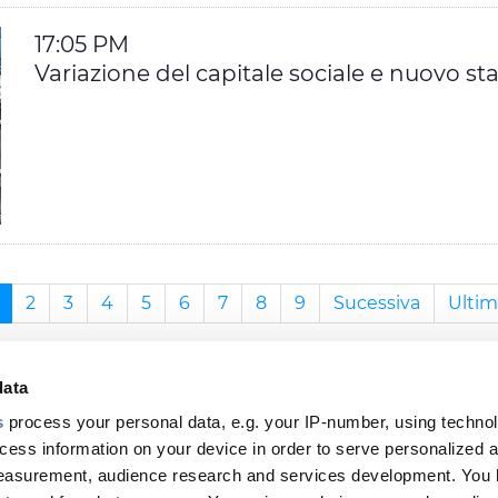
17:05 PM
Variazione del capitale sociale e nuovo sta
2
3
4
5
6
7
8
9
Sucessiva
Ultim
data
s
process your personal data, e.g. your IP-number, using techno
cess information on your device in order to serve personalized 
measurement, audience research and services development. You 