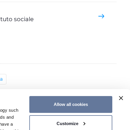
tuto sociale
a
Allow all cookies
logy such
ads and
Customize
have a
CONTATTACI