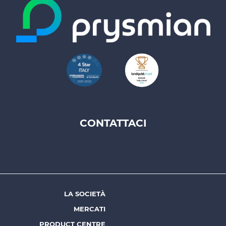
CONTATTACI
Footer
top
menu
-
Prysmian
LA SOCIETÀ
Footer
MERCATI
menu
PRODUCT CENTRE