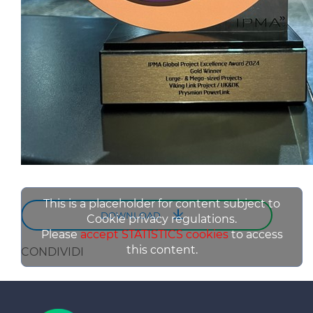
This is a placeholder for content subject to
DOWNLOAD
Cookie privacy regulations.
Please
accept STATISTICS cookies
to access
this content.
CONDIVIDI