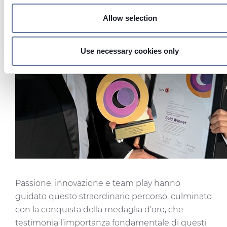
your preferences in the
details section
.
Allow selection
On this web site, cookies and other tracking tools are used,
collect information from your device. Necessary cookies are
which are strictly necessary for the operation of this website
Use necessary cookies only
subject to your consent, preferences, statistics and marketi
cookies are used. The cookies used may also be third-party
cookies. You can click on "Allow all cookies" to accept all
categories of cookies, click on "Use necessary cookie only" 
admit only necessary cookies or decide which cookies to ac
by clicking on "Customize". For more details, please consult
Cookie Policy
and
Privacy Policy
sections.
Passione, innovazione e team play hanno
guidato questo straordinario percorso, culminato
con la conquista della medaglia d’oro, che
testimonia l’importanza fondamentale di questi