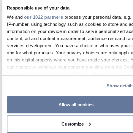
Project Excellence Awards
Responsible use of your data
migliorerà la nostra brand image,
We and
our 1022 partners
process your personal data, e.g.
permettendoci di cogliere nuove
IP-number, using technology such as cookies to store and a
opportunità di business, ma segna
information on your device in order to serve personalized ad
content, ad and content measurement, audience research a
anche l'inizio di un processo che va
services development. You have a choice in who uses your 
ad aumentare i nostri standard di
and for what purposes. Your privacy choices are only applic
qualità e a stabilire nuovi
on this digital property where you have made your choices. 
can change or withdraw your consent any time from the Coo
benchmark per l'industria" ha
Declaration or by clicking on the Privacy trigger icon.
concluso
Giuseppe Cardamone
,
Show detail
Project Director del progetto
If you allow, we would also like to:
Collect information about your geographical location 
Viking Link
.
can be accurate to within several meters
Allow all cookies
Identify your device by actively scanning it for specifi
characteristics (fingerprinting)
Customize
Find out more about how your personal data is processed an