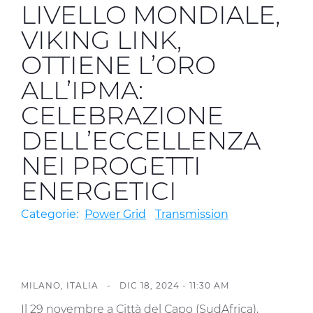
Investitori
LIVELLO MONDIALE,
VIKING LINK,
Etica e Integrità
OTTIENE L’ORO
Innovazione
ALL’IPMA:
Sostenibilità
CELEBRAZIONE
Media
DELL’ECCELLENZA
NEI PROGETTI
CABLE APP
ENERGETICI
Categorie:
Power Grid
Transmission
MILANO, ITALIA - DIC 18, 2024 - 11:30 AM
Il 29 novembre a Città del Capo (SudAfrica),