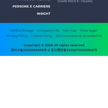
SHARE PRICE €
- MILANO,
-
PERSONE E CARRIERE
Prysmian
INSIGHT
Footer
SDIR e Storage
Company Info
Site map
Note legali
Privacy Policy
Cookie Policy
Dichiarazione di accessibilità
bottom
menu
Copyright © 2026 All rights reserved
苏ICP备2020055009号-2 苏公网安备32050702012943号
-
Prysmian