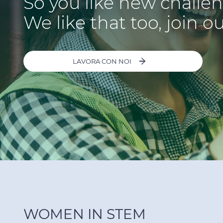
So you like new challe
We like that too, join
LAVORA CON NOI
WOMEN IN STEM