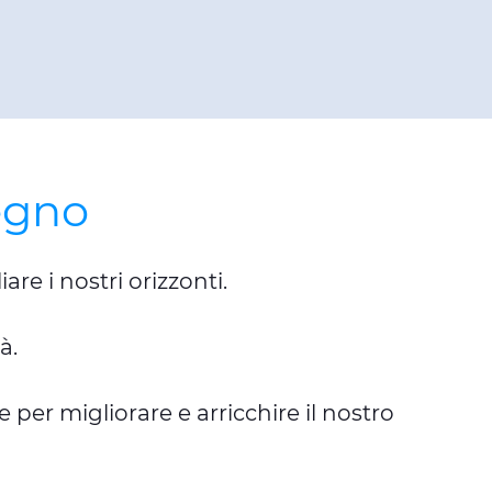
segno
are i nostri orizzonti.
à.
er migliorare e arricchire il nostro