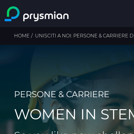
Salta al contenuto
principale
Briciole
HOME
UNISCITI A NOI: PERSONE & CARRIERE 
di
pane
PERSONE & CARRIERE
WOMEN IN STE