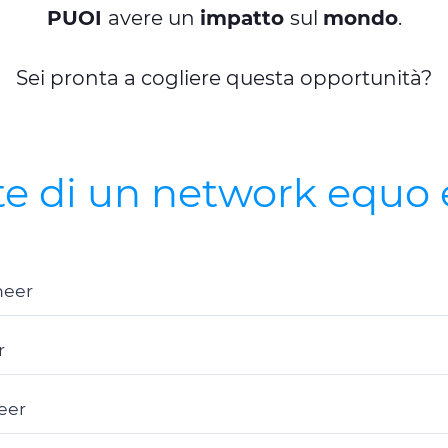
PUOI
avere un
impatto
sul
mondo
.
Sei pronta a cogliere questa opportunità?
te di un network equo e
neer
r
eer