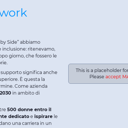
twork
de by Side” abbiamo
e inclusione: ritenevamo,
po giorno, che fossero le
rie.
This is a placeholder f
e supporto significa anche
Please
accept M
periore. È questa la
ermine. Come azienda
 2030
in ambito di
ltre
500 donne entro il
te dedicato
e
ispirare
le
dano una carriera in un