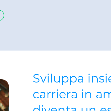
Sviluppa insi
carriera in 
diventa un 