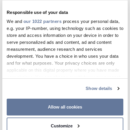
leadership riguarderanno:
Responsible use of your data
Central East Europe
dove Sezgin Islamoglu
We and
our 1022 partners
process your personal data,
diventerà CEO della regione;
e.g. your IP-number, using technology such as cookies to
Middle East, Turkey, India, Africa and
store and access information on your device in order to
Russia,
dove Erkan Aydogdu sarà
serve personalized ads and content, ad and content
responsabile della regione, nominato allo
measurement, audience research and services
stesso tempo CEO del Gruppo OCI, quotato
development. You have a choice in who uses your data
alla borsa di Muscat;
and for what purposes. Your privacy choices are only
Oceania and South Est Asia, dove Hamavand
applicable on this digital property where you have made
your choices. You can change or withdraw your consent
Shroff sarà nominato CEO della regione;
any time from the Cookie Declaration or by clicking on
Latin America, dove Raul Gil assumerà la
Show details
the Privacy trigger icon.
responsabilità della regione.
La leadership delle altre regioni rimarrà invariata.
If you allow, we would also like to:
Allow all cookies
Collect information about your geographical
Inoltre, a livello Corporate, Maria Cristina Bifulco
location which can be accurate to within several
sarà promossa Chief Investor Relations,
Customize
meters
Sustainability e Communication Officer del