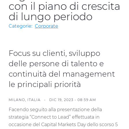
Investitori
con il piano di crescita
di lungo periodo
Etica e Integrità
Innovazione
Categorie:
Corporate
Sostenibilità
Media
Focus su clienti, sviluppo
delle persone di talento e
CABLE APP
continuità del management
le principali priorità
MILANO, ITALIA -
DIC 19, 2023 - 08:59 AM
Facendo seguito alla presentazione della
strategia “Connect to Lead” effettuata in
occasione del Capital Markets Day dello scorso 5