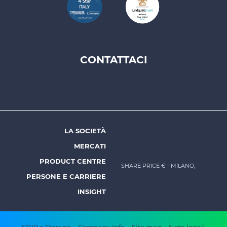
CONTATTACI
Footer
top
menu
-
Prysmian
LA SOCIETÀ
Footer
MERCATI
menu
PRODUCT CENTRE
SHARE PRICE €
- MILANO,
-
PERSONE E CARRIERE
Prysmian
INSIGHT