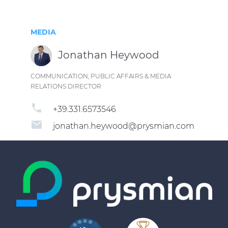
MEDIA
Jonathan Heywood
COMMUNICATION, PUBLIC AFFAIRS & MEDIA
RELATIONS DIRECTOR
phone
+39.331.6573546
email
jonathan.heywood@prysmian.com