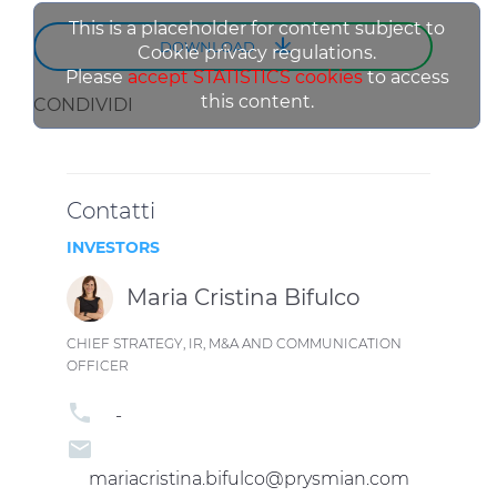
This is a placeholder for content subject to
DOWNLOAD
Cookie privacy regulations.
Please
accept STATISTICS cookies
to access
this content.
CONDIVIDI
Contatti
INVESTORS
Maria Cristina Bifulco
CHIEF STRATEGY, IR, M&A AND COMMUNICATION
OFFICER
phone
-
email
mariacristina.bifulco@prysmian.com