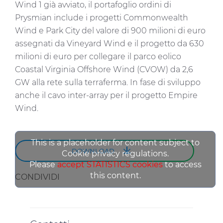
Wind 1 già avviato, il portafoglio ordini di
Prysmian include i progetti Commonwealth
Wind e Park City del valore di 900 milioni di euro
assegnati da Vineyard Wind e il progetto da 630
milioni di euro per collegare il parco eolico
Coastal Virginia Offshore Wind (CVOW) da 2,6
GW alla rete sulla terraferma. In fase di sviluppo
anche il cavo inter-array per il progetto Empire
Wind.
This is a placeholder for content subject to
DOWNLOAD
Cookie privacy regulations.
Please
accept STATISTICS cookies
to access
this content.
CONDIVIDI