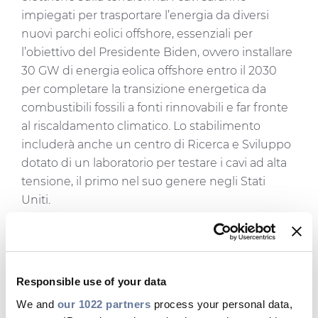
impiegati per trasportare l’energia da diversi
nuovi parchi eolici offshore, essenziali per
l’obiettivo del Presidente Biden, ovvero installare
30 GW di energia eolica offshore entro il 2030
per completare la transizione energetica da
combustibili fossili a fonti rinnovabili e far fronte
al riscaldamento climatico. Lo stabilimento
includerà anche un centro di Ricerca e Sviluppo
dotato di un laboratorio per testare i cavi ad alta
tensione, il primo nel suo genere negli Stati
Uniti.
Oltre a essere un asset fondamentale per la
produzione dell’eolico offshore statunitense,
l’investimento di Prysmian genererà effetti
positivi sulla comunità, trasformando Brayton
Responsible use of your data
Point in uno strategico centro di conoscenze e
We and
our 1022 partners
process your personal data,
produzione a supporto dello sviluppo sostenibile