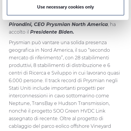
Use necessary cookies only
ha sottolineato
Hakan Ozmen, EVP Projects
On this web site, cookies and other tracking tools are
Business di Prysmian
, che insieme a
Andrea
used, which collect information from your device.
Pirondini, CEO Prysmian North America
, ha
Necessary cookies are used, which are strictly
accolto il
Presidente Biden.
necessary for the operation of this website, and, subject
to your consent, preferences, statistics and marketing
Prysmian può vantare una solida presenza
cookies are used. The cookies used may also be third-
geografica in Nord America, il suo “secondo
party cookies. You can click on "Allow all cookies" to
mercato di riferimento”, con 28 stabilimenti
accept all categories of cookies, click on "Use necessary
produttivi, 8 stabilimenti di distribuzione e 6
cookie only" to admit only necessary cookies or decide
centri di Ricerca e Sviluppo in cui lavorano quasi
which cookies to accept by clicking on "Customize". For
6.000 persone. Il track record di Prysmian negli
more details, please consult our
Cookie Policy
and
Stati Uniti include importanti progetti per
Privacy Policy
sections.
interconnessioni in cavo sottomarino come
Neptune, TransBay e Hudson Transmission,
nonché il progetto SOO Green HVDC Link
assegnato di recente. Oltre al progetto di
cablaggio del parco eolico offshore Vineyard