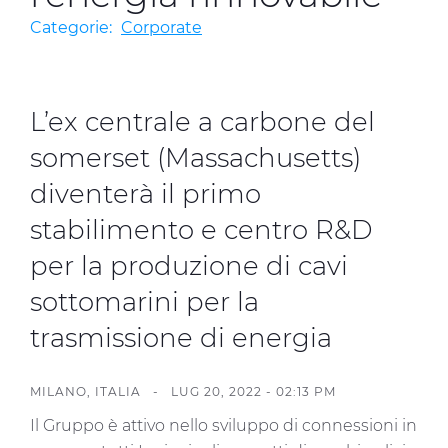
Investitori
Categorie:
Corporate
Etica e Integrità
Innovazione
L’ex centrale a carbone del
Sostenibilità
somerset (Massachusetts)
Media
diventerà il primo
stabilimento e centro R&D
CABLE APP
per la produzione di cavi
sottomarini per la
trasmissione di energia
MILANO, ITALIA -
LUG 20, 2022 - 02:13 PM
Il Gruppo è attivo nello sviluppo di connessioni in