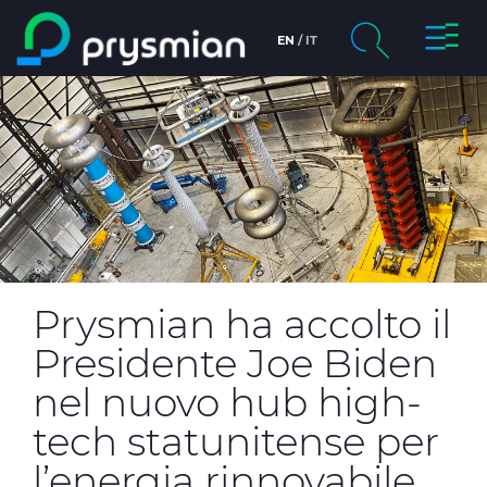
Attiva/
EN
IT
Salta al contenuto
principale
chevron_right
La società
Cerca
chevron_right
Mercati
chevron_right
Product Centre
chevron_right
Persone e Carriere
Prysmian ha accolto il
Insight
Presidente Joe Biden
nel nuovo hub high-
Data centers
tech statunitense per
l’energia rinnovabile