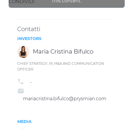
this content.
CONDIVIDI
Contatti
INVESTORS
Maria Cristina Bifulco
CHIEF STRATEGY, IR, M&A AND COMMUNICATION
OFFICER
phone
-
email
mariacristina.bifulco@prysmian.com
MEDIA