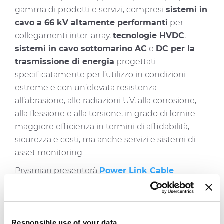
gamma di prodotti e servizi, compresi
sistemi in
cavo a 66 kV altamente performanti
per
collegamenti inter-array,
tecnologie HVDC
,
sistemi in cavo sottomarino AC
e
DC per la
trasmissione di energia
progettati
specificatamente per l’utilizzo in condizioni
estreme e con un’elevata resistenza
all’abrasione, alle radiazioni UV, alla corrosione,
alla flessione e alla torsione, in grado di fornire
maggiore efficienza in termini di affidabilità,
sicurezza e costi, ma anche servizi e sistemi di
asset monitoring.
Prysmian presenterà
Power Link Cable
Solutions
, un servizio innovativo progettato per
offrire una gestione completa ed efficiente di
operazioni relative a cavi sottomarini in caso di
malfunzionamenti, permettendo così una
Responsible use of your data