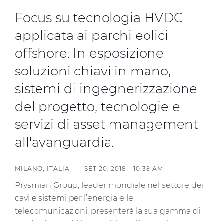
Investitori
Focus su tecnologia HVDC
Etica e Integrità
applicata ai parchi eolici
Innovazione
offshore. In esposizione
Sostenibilità
soluzioni chiavi in mano,
Media
sistemi di ingegnerizzazione
del progetto, tecnologie e
CABLE APP
servizi di asset management
all'avanguardia.
MILANO, ITALIA -
SET 20, 2018 - 10:38 AM
Prysmian Group, leader mondiale nel settore dei
cavi e sistemi per l’energia e le
telecomunicazioni, presenterà la sua gamma di