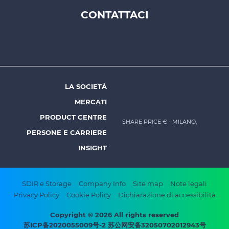
CONTATTACI
Footer
top
menu
-
Prysmian
LA SOCIETÀ
Footer
MERCATI
menu
PRODUCT CENTRE
SHARE PRICE €
- MILANO,
-
PERSONE E CARRIERE
Prysmian
INSIGHT
Footer
SDIR e Storage
Company Info
Site map
Note legali
Privacy Policy
Cookie Policy
Dichiarazione di accessibilità
bottom
menu
Copyright © 2026 All rights reserved
苏ICP备2020055009号-2 苏公网安备32050702012943号