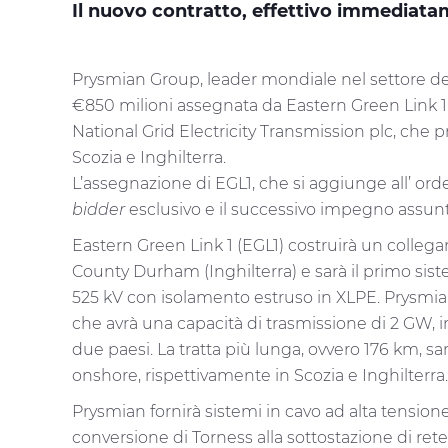
Il nuovo contratto, effettivo immediata
Prysmian Group, leader mondiale nel settore dei
€850 milioni assegnata da Eastern Green Link 1 L
National Grid Electricity Transmission plc, che p
Scozia e Inghilterra.
L’assegnazione di EGL1, che si aggiunge all’ ord
bidder
esclusivo e il successivo impegno assunto
Eastern Green Link 1 (EGL1) costruirà un collegam
County Durham (Inghilterra) e sarà il primo sist
525 kV con isolamento estruso in XLPE. Prysmian
che avrà una capacità di trasmissione di 2 GW, in
due paesi. La tratta più lunga, ovvero 176 km, sa
onshore, rispettivamente in Scozia e Inghilterra.
Prysmian fornirà sistemi in cavo ad alta tensione
conversione di Torness alla sottostazione di re