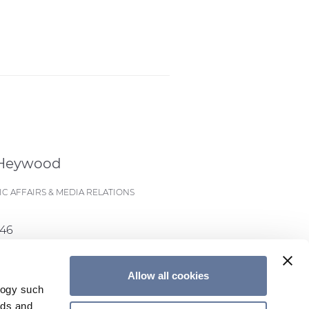
 Heywood
C AFFAIRS & MEDIA RELATIONS
546
eywood@prysmian.com
Allow all cookies
logy such
ads and