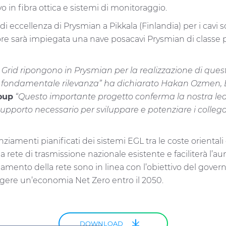
o in fibra ottica e sistemi di monitoraggio.
 di eccellenza di Prysmian a Pikkala (Finlandia) per i cavi
ffshore sarà impiegata una nave posacavi Prysmian di classe p
Grid ripongono in Prysmian per la realizzazione di que
noi fondamentale rilevanza” ha dichiarato Hakan Ozmen, 
oup
“Questo importante progetto conferma la nostra lea
il supporto necessario per sviluppare e potenziare i colleg
nziamenti pianificati dei sistemi EGL tra le coste oriental
a rete di trasmissione nazionale esistente e faciliterà l’aum
ziamento della rete sono in linea con l’obiettivo del gov
ngere un’economia Net Zero entro il 2050.
DOWNLOAD