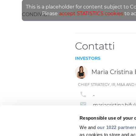
This is a placeholder for content subject to C
Please
accept STATISTICS cookies
to ac
CONDIVIDI
Contatti
INVESTORS
Maria Cristina 
CHIEF STRATEGY, IR, M&A A
phone
-
email
mariacristina.bi
Responsible use of your 
We and
our 1022 partner
as cookies to store and ac