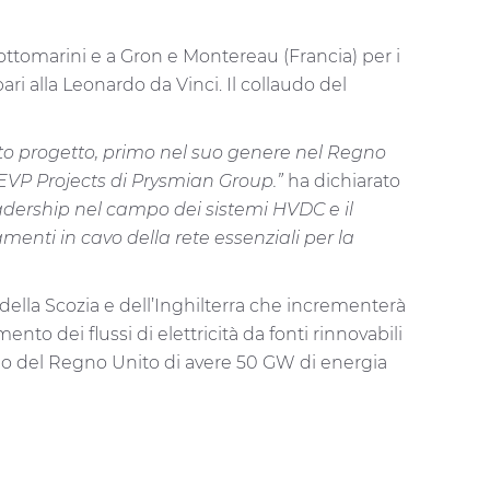
 sottomarini e a Gron e Montereau (Francia) per i
ari alla Leonardo da Vinci. Il collaudo del
sto progetto, primo nel suo genere nel Regno
EVP Projects di Prysmian Group.”
ha dichiarato
dership nel campo dei sistemi HVDC e il
amenti in cavo della rete essenziali per la
i della Scozia e dell’Inghilterra che incrementerà
ento dei flussi di elettricità da fonti rinnovabili
erno del Regno Unito di avere 50 GW di energia