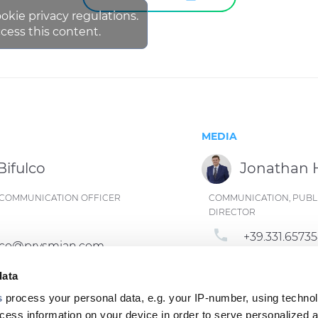
ookie privacy regulations.
cess this content.
MEDIA
Bifulco
Jonathan
ND COMMUNICATION OFFICER
COMMUNICATION, PUBLI
DIRECTOR
phone
+39.331.6573
fulco@prysmian.com
email
jonathan.h
data
s
process your personal data, e.g. your IP-number, using techno
cess information on your device in order to serve personalized 