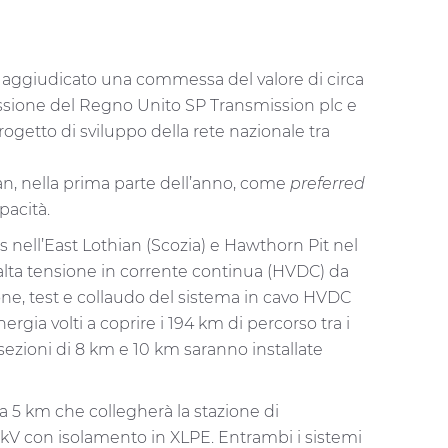
 è aggiudicato una commessa del valore di circa
missione del Regno Unito SP Transmission plc e
rogetto di sviluppo della rete nazionale tra
ian, nella prima parte dell’anno, come
preferred
pacità.
s nell’East Lothian (Scozia) e Hawthorn Pit nel
 alta tensione in corrente continua (HVDC) da
one, test e collaudo del sistema in cavo HVDC
rgia volti a coprire i 194 km di percorso tra i
 sezioni di 8 km e 10 km saranno installate
ca 5 km che collegherà la stazione di
0 kV con isolamento in XLPE. Entrambi i sistemi