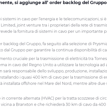
mente, si aggiunge all’ order backlog del Gruppo
 sistemi in cavo per l’energia e le telecomunicazioni, si
imited, joint venture tra i proprietari della rete di tras
revede la fornitura di sistemi in cavo per un importante p
er backlog del Gruppo, fa seguito alla selezione di Prysm
 dal Gruppo per garantire la continua disponibilità di ca
ento cruciale per la trasmissione di elettricità tra Tornes
ema in cavo del Regno Unito a utilizzare la tecnologia ad
 sarà responsabile dello sviluppo, produzione, installazi
stallando i quasi 400 km di cavo per la trasmissione di ene
rà installata offshore nel Mare del Nord, mentre altre due
 in corrente alternata (HVAC) per la tratta scozzese di cir
te vicina a Branxton e che richiederà 30 km di cavo da 40