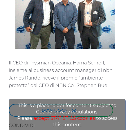
party cookies. You can click on "Allow all cookies" to
accept all categories of cookies, click on "Use necessary
cookie only" to admit only necessary cookies or decide
which cookies to accept by clicking on "Customize". For
more details, please consult our
Cookie Policy
and
Privacy Policy
sections.
Il CEO di Prysmian Oceania, Hama Schroff,
insieme al business account manager di nbn
James Rando, riceve il premio “ambiente
protetto” dal CEO di NBN Co., Stephen Rue.
This is a placeholder for content subject to
DOWNLOAD
Cookie privacy regulations.
Please
accept STATISTICS cookies
to access
this content.
CONDIVIDI