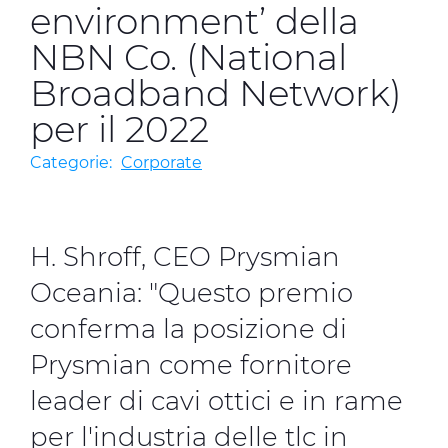
Investitori
environment’ della
NBN Co. (National
Etica e Integrità
Broadband Network)
Innovazione
per il 2022
Sostenibilità
Categorie:
Corporate
Media
CABLE APP
H. Shroff, CEO Prysmian
Oceania: "Questo premio
conferma la posizione di
Prysmian come fornitore
leader di cavi ottici e in rame
per l'industria delle tlc in