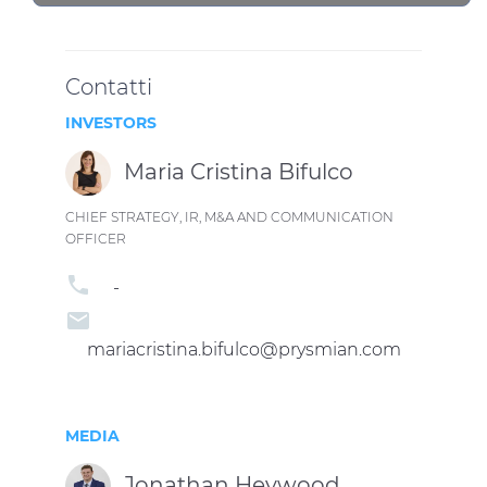
Contatti
INVESTORS
Maria Cristina Bifulco
CHIEF STRATEGY, IR, M&A AND COMMUNICATION
OFFICER
phone
-
email
mariacristina.bifulco@prysmian.com
MEDIA
Jonathan Heywood