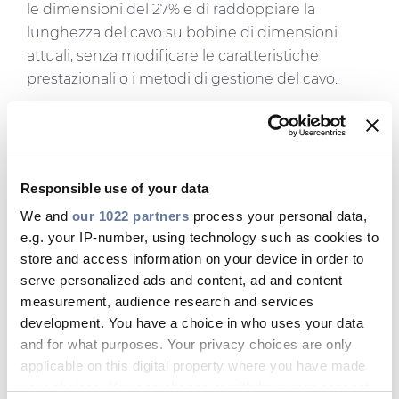
le dimensioni del 27% e di raddoppiare la
lunghezza del cavo su bobine di dimensioni
attuali, senza modificare le caratteristiche
prestazionali o i metodi di gestione del cavo.
È stato dopo un anno di fornitura che si sono
potuti apprezzare appieno i vantaggi di
sostenibilità di questo progetto. In 12 mesi, si
sono registrati benefici significativi per quanto
Responsible use of your data
riguarda l'utilizzo dei materiali e le emissioni di
We and
our 1022 partners
process your personal data,
CO2, in particolare:
e.g. your IP-number, using technology such as cookies to
Riduzione dell'uso di plastica di 129 tonnellate.
store and access information on your device in order to
serve personalized ads and content, ad and content
Riduzione dell'uso di legname di 87 tonnellate
measurement, audience research and services
(1400 bobine di legno) grazie alla possibilità di
development. You have a choice in who uses your data
fornire cavi di lunghezza maggiore sulla stessa
and for what purposes. Your privacy choices are only
bobina.
applicable on this digital property where you have made
Riduzione delle emissioni di CO2 di 1.175
your choices. You can change or withdraw your consent
tonnellate.