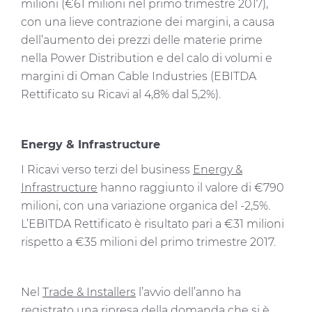
party cookies. You can click on "Allow all cookies" to
milioni (€61 milioni nel primo trimestre 2017),
accept all categories of cookies, click on "Use necessary
con una lieve contrazione dei margini, a causa
cookie only" to admit only necessary cookies or decide
dell’aumento dei prezzi delle materie prime
which cookies to accept by clicking on "Customize". For
nella Power Distribution e del calo di volumi e
more details, please consult our
Cookie Policy
and
margini di Oman Cable Industries (EBITDA
Privacy Policy
sections.
Rettificato su Ricavi al 4,8% dal 5,2%).
Energy & Infrastructure
I Ricavi verso terzi del business
Energy &
Infrastructure
hanno raggiunto il valore di €790
milioni, con una variazione organica del -2,5%.
L’EBITDA Rettificato è risultato pari a €31 milioni
rispetto a €35 milioni del primo trimestre 2017.
Nel
Trade & Installers
l’avvio dell’anno ha
registrato una ripresa della domanda che si è