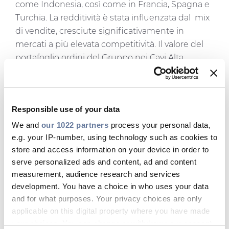
come Indonesia, così come in Francia, Spagna e
Turchia. La redditività è stata influenzata dal mix
di vendite, cresciute significativamente in
mercati a più elevata competitività. Il valore del
portafoglio ordini del Gruppo nei Cavi Alta
Tensione Terrestri si attesta intorno a €450
milioni con prospettive positive grazie alla
dinamicità dei mercati Medio Oriente e Asia
Responsible use of your data
Pacific.
We and
our 1022 partners
process your personal data,
e.g. your IP-number, using technology such as cookies to
store and access information on your device in order to
serve personalized ads and content, ad and content
measurement, audience research and services
development. You have a choice in who uses your data
Andamento e risultati del
and for what purposes. Your privacy choices are only
segmento operativo
applicable on this digital property where you have made
Energy Products
your choices. You can change or withdraw your consent