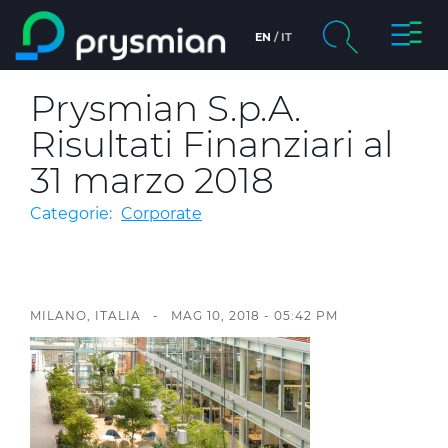
Attiva/
EN
IT
Salta al contenuto
principale
chevron_right
La società
Prysmian S.p.A.
Cerca
Risultati Finanziari al
chevron_right
Mercati
31 marzo 2018
chevron_right
Product Centre
Categorie:
Corporate
chevron_right
Persone e Carriere
Insight
MILANO, ITALIA -
MAG 10, 2018 - 05:42 PM
Data centers