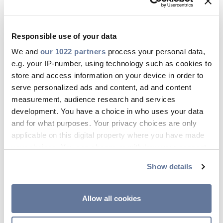
Tenuto conto della necessità di provvedere ad
Responsible use of your data
una nuova convocazione dell’Assemblea, si stima
We and
che il pagamento del dividendo che
our 1022 partners
process your personal data,
e.g. your IP-number, using technology such as cookies to
eventualmente sarà proposto dal Consiglio di
store and access information on your device in order to
Amministrazione a seguito del riesame del
serve personalized ads and content, ad and content
bilancio, possa avvenire nel mese di
giugno
.
measurement, audience research and services
development. You have a choice in who uses your data
and for what purposes. Your privacy choices are only
Il Consiglio ha infine deciso di riunirsi
applicable on this digital property where you have made
nuovamente il
17 aprile p.v.
per approfondire ed
your choices. You can change or withdraw your consent
esaminare gli eventuali elementi che dovessero
any time from the Cookie Declaration or by clicking on
emergere dalle preliminari indagini relative al
Show details
the Privacy trigger icon.
collegamento WesternLink e per definire le
modifiche da apportare al bilancio.
If you allow, we would also like to:
Allow all cookies
Collect information about your geographical
location which can be accurate to within several