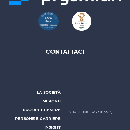
CONTATTACI
Footer
top
menu
-
Prysmian
LA SOCIETÀ
Footer
MERCATI
menu
PRODUCT CENTRE
SHARE PRICE €
- MILANO,
-
PERSONE E CARRIERE
Prysmian
INSIGHT