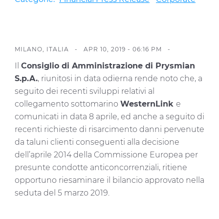
Investitori
Etica e Integrità
Innovazione
MILANO, ITALIA -
APR 10, 2019 - 06:16 PM
-
Sostenibilità
Il
Consiglio di Amministrazione di Prysmian
S.p.A.
, riunitosi in data odierna rende noto che, a
Media
seguito dei recenti sviluppi relativi al
collegamento sottomarino
WesternLink
e
CABLE APP
comunicati in data 8 aprile, ed anche a seguito di
recenti richieste di risarcimento danni pervenute
da taluni clienti conseguenti alla decisione
dell’aprile 2014 della Commissione Europea per
presunte condotte anticoncorrenziali, ritiene
opportuno riesaminare il bilancio approvato nella
seduta del 5 marzo 2019.