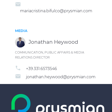
email
mariacristina.bifulco@prysmian.com
MEDIA
Jonathan Heywood
COMMUNICATION, PUBLIC AFFAIRS & MEDIA
RELATIONS DIRECTOR
phone
+39.331.6573546
email
jonathan.heywood@prysmian.com