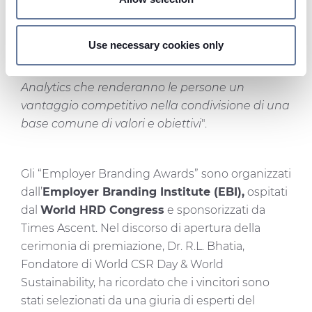
Find out more about how your personal data is processed
periodo, sia con ambiziosi progetti a medio-
and set your preferences in the
details section
.
lungo termine per investire nello sviluppo della
Use necessary cookies only
leadership, introducendo processi
On this web site, cookies and other tracking tools are
fondamentali, politiche e attività di Data
used, which collect information from your device.
Analytics che renderanno le persone un
Necessary cookies are used, which are strictly
vantaggio competitivo nella condivisione di una
necessary for the operation of this website, and, subject
base comune di valori e obiettivi
".
to your consent, preferences, statistics and marketing
cookies are used. The cookies used may also be third-
party cookies. You can click on "Allow all cookies" to
Gli “Employer Branding Awards” sono organizzati
accept all categories of cookies, click on "Use necessary
dall’
Employer Branding Institute (EBI),
ospitati
cookie only" to admit only necessary cookies or decide
which cookies to accept by clicking on "Customize". For
dal
World HRD Congress
e sponsorizzati da
more details, please consult our
Cookie Policy
and
Times Ascent. Nel discorso di apertura della
Privacy Policy
sections.
cerimonia di premiazione, Dr. R.L. Bhatia,
Fondatore di World CSR Day & World
Sustainability, ha ricordato che i vincitori sono
stati selezionati da una giuria di esperti del