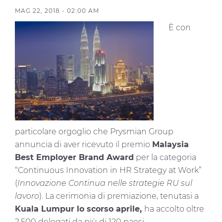
Investitori
MAG 22, 2018 - 02:00 AM
Etica e Integrità
È con
Innovazione
Sostenibilità
Media
CABLE APP
particolare orgoglio che Prysmian Group
annuncia di aver ricevuto il premio
Malaysia
Best Employer Brand Award
per la categoria
“Continuous Innovation in HR Strategy at Work”
(
Innovazione Continua nelle strategie RU sul
lavoro
). La cerimonia di premiazione, tenutasi a
Kuala Lumpur lo scorso aprile,
ha accolto oltre
2.500 delegati da più di 120 paesi.