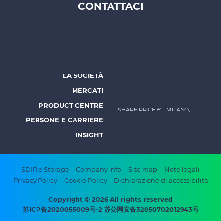
CONTATTACI
Footer
top
menu
-
Prysmian
LA SOCIETÀ
Footer
MERCATI
menu
PRODUCT CENTRE
SHARE PRICE €
- MILANO,
-
PERSONE E CARRIERE
Prysmian
INSIGHT
Footer
SDIR e Storage
Company Info
Site map
Note legali
Privacy Policy
Cookie Policy
Dichiarazione di accessibilità
bottom
menu
Copyright © 2026 All rights reserved
苏ICP备2020055009号-2 苏公网安备32050702012943号
-