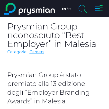
Attiva/
EN
IT
Salta al contenuto
principale
chevron_right
La società
Prysmian Group
Cerca
riconosciuto “Best
chevron_right
Mercati
Employer” in Malesia
chevron_right
Product Centre
Categorie:
Careers
chevron_right
Persone e Carriere
Prysmian Group è stato
Insight
premiato alla 13 edizione
Data centers
degli “Employer Branding
Awards” in Malesia.