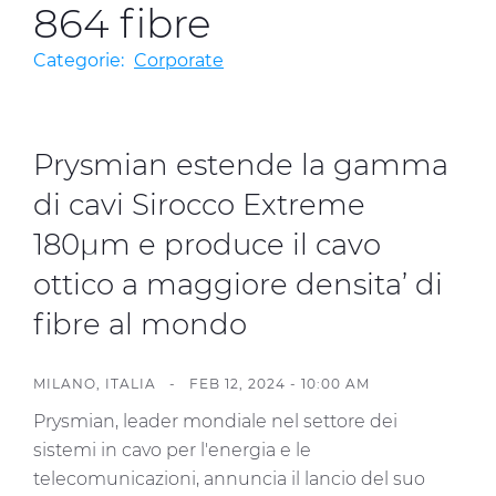
Investitori
864 fibre
Etica e Integrità
Categorie:
Corporate
Innovazione
Sostenibilità
Prysmian estende la gamma
Media
di cavi Sirocco Extreme
180µm e produce il cavo
CABLE APP
ottico a maggiore densita’ di
fibre al mondo
MILANO, ITALIA -
FEB 12, 2024 - 10:00 AM
Prysmian, leader mondiale nel settore dei
sistemi in cavo per l'energia e le
telecomunicazioni, annuncia il lancio del suo