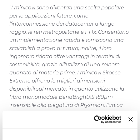
"I minicavi sono diventati una scelta popolare
per le applicazioni future, come
l'interconnessione dei datacenter a lungo
raggio, le reti metropolitane e FTTx. Consentono
un'implementazione rapida e forniscono una
scalabilità a prova di futuro; inoltre, il loro
ingombro ridotto offre vantaggi in termini di
sostenibilità, grazie all'utilizzo di una minore
quantità di materie prime. I minicavi Sirocco
Extreme offrono le migliori dimensioni
disponibili sul mercato, in quanto utilizzano la
fibra monomodale BendBrightXS 180µm
insensibile alla piegatura di Prysmian, l'unica
vera fibra da 180µm oggi disponibile sul
mercato", ha dichiarato
Ian Griffiths, Global
R&D VP, Telecom Business di Prysmian.
"Il
numero estremo di fibre e il diametro ridotto dei