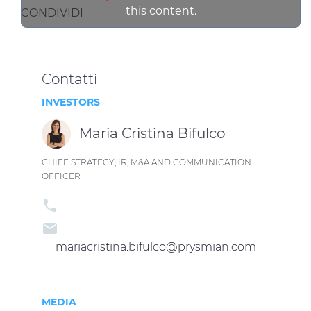
this content.
CONDIVIDI
Contatti
INVESTORS
Maria Cristina Bifulco
CHIEF STRATEGY, IR, M&A AND COMMUNICATION
OFFICER
phone
-
email
mariacristina.bifulco@prysmian.com
MEDIA