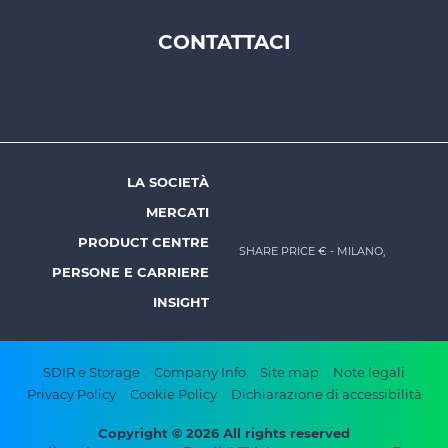
CONTATTACI
Footer
top
menu
-
Prysmian
LA SOCIETÀ
Footer
MERCATI
menu
PRODUCT CENTRE
SHARE PRICE €
- MILANO,
-
PERSONE E CARRIERE
Prysmian
INSIGHT
Footer
SDIR e Storage
Company Info
Site map
Note legali
Privacy Policy
Cookie Policy
Dichiarazione di accessibilità
bottom
menu
Copyright © 2026 All rights reserved