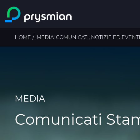
Salta al contenuto
principale
Briciole
HOME
MEDIA: COMUNICATI, NOTIZIE ED EVENT
di
pane
MEDIA
Comunicati Sta