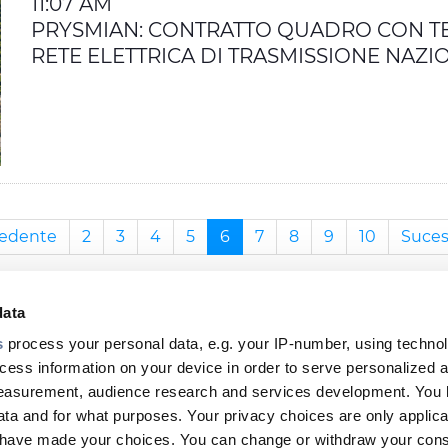
11:07 AM
PRYSMIAN: CONTRATTO QUADRO CON TE
RETE ELETTRICA DI TRASMISSIONE NAZI
edente
2
3
4
5
6
7
8
9
10
Suces
data
s
process your personal data, e.g. your IP-number, using techno
cess information on your device in order to serve personalized 
measurement, audience research and services development. You 
ta and for what purposes. Your privacy choices are only applica
Footer
u have made your choices. You can change or withdraw your con