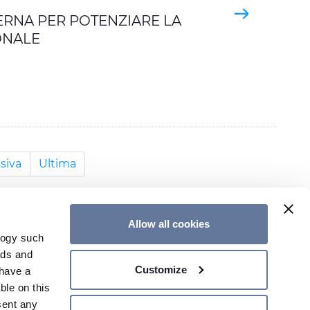
RNA PER POTENZIARE LA
ONALE
siva
Ultima
Allow all cookies
logy such
ads and
Customize
have a
CONTATTACI
ble on this
sent any