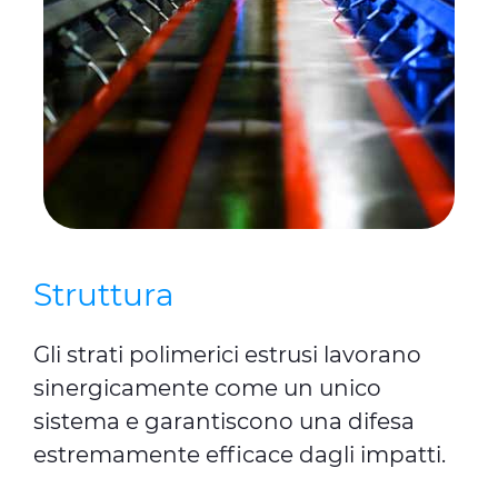
cookie only" to admit only necessary cookies or decide
which cookies to accept by clicking on "Customize". For
more details, please consult our
Cookie Policy
and
Privacy Policy
sections.
Struttura
Gli strati polimerici estrusi lavorano
sinergicamente come un unico
sistema e garantiscono una difesa
estremamente efficace dagli impatti.