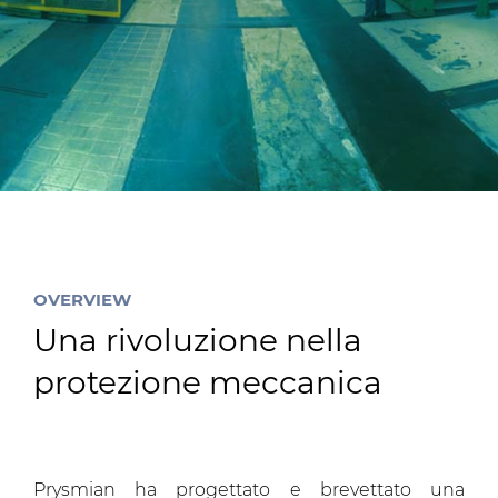
Investitori
Etica e Integrità
Innovazione
Sostenibilità
Media
CABLE APP
OVERVIEW
Una rivoluzione nella
protezione meccanica
Prysmian ha progettato e brevettato una