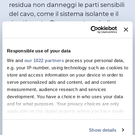
residua non danneggi le parti sensibili
del cavo, come il sistema isolante e il
rivestimento. Rappresenta quindi una
soluzione a tale rischio, associato
molto spesso all’armatura metallica,
che potenzialmente potrebbe
Responsible use of your data
pregiudicare l’integrità del sistema
We and
our 1022 partners
process your personal data,
isolante, riducendone l'affidabilità nel
e.g. your IP-number, using technology such as cookies to
store and access information on your device in order to
tempo.
serve personalized ads and content, ad and content
Può essere applicato a cavi multipolari
measurement, audience research and services
development. You have a choice in who uses your data
e unipolari, è flessibile e semplice da
and for what purposes. Your privacy choices are only
installare, ed è completamente
applicable on this digital property where you have made
compatibile con le giunture e le
your choices. You can change or withdraw your consent
terminazioni tradizionali.
any time from the Cookie Declaration or by clicking on
Show details
the Privacy trigger icon.