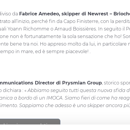
iviso da
Fabrice Amedeo, skipper di Newrest – Brioch
ato all’inizio, perché fin da Capo Finisterre, con la per
uali Yoann Richomme o Arnaud Boissières. In seguito il Pot 
zione non è fortunatamente la sola sensazione che ho! S
e bene tra noi. Ho appreso molto da lui, in particolare n
tempo in mare, ed è sempre piacevole! .
mmunications Director di Prysmian Group
, storico sp
 dichiara : «
Abbiamo seguito tutti questa nuova sfida d
anica a bordo di un IMOCA. Siamo fieri di come ha reagito
dimento. Sappiamo che adesso è uno skipper ancora pi
ookie privacy regulations.