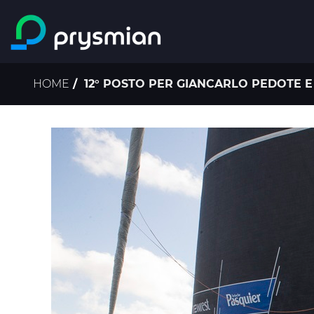
Salta al contenuto
principale
Briciole
HOME
12° POSTO PER GIANCARLO PEDOTE E
di
pane