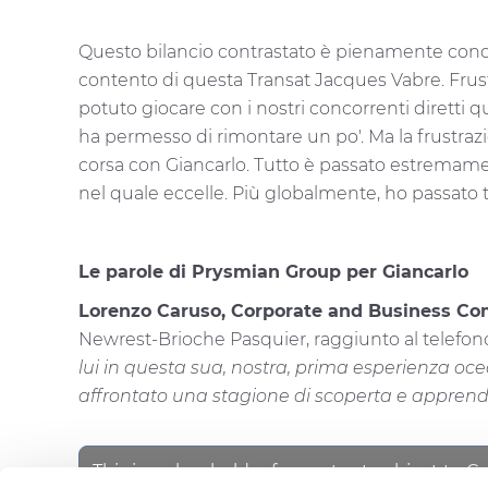
Questo bilancio contrastato è pienamente cond
contento di questa Transat Jacques Vabre. Frustr
potuto giocare con i nostri concorrenti diretti q
ha permesso di rimontare un po'. Ma la frustra
corsa con Giancarlo. Tutto è passato estremament
nel quale eccelle. Più globalmente, ho passato 
Le parole di Prysmian Group per Giancarlo
Lorenzo Caruso, Corporate and Business Co
Newrest-Brioche Pasquier, raggiunto al telefono
lui in questa sua, nostra, prima esperienza oce
affrontato una stagione di scoperta e appren
This is a placeholder for content subject to C