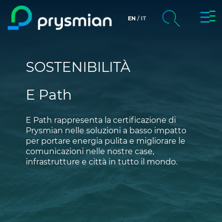
Attiv
EN
IT
Salta al contenuto
principale
chevron_right
La società
Cerca
SOSTENIBILITÀ
chevron_right
Mercati
E Path
chevron_right
Product Centre
E Path rappresenta la certificazione di
chevron_right
Persone e Carriere
Prysmian nelle soluzioni a basso impatto
per portare energia pulita e migliorare le
comunicazioni nelle nostre case,
Insight
infrastrutture e città in tutto il mondo.
Data centers