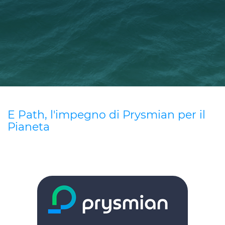
Investitori
Etica e Integrità
Innovazione
Sostenibilità
Media
E Path, l'impegno di Prysmian per il
CABLE APP
Pianeta