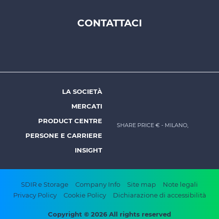
CONTATTACI
Footer
top
menu
-
Prysmian
LA SOCIETÀ
Footer
MERCATI
menu
PRODUCT CENTRE
SHARE PRICE €
- MILANO,
-
PERSONE E CARRIERE
Prysmian
INSIGHT
Footer
SDIR e Storage
Company Info
Site map
Note legali
Privacy Policy
Cookie Policy
Dichiarazione di accessibilità
bottom
Copyright © 2026 All rights reserved