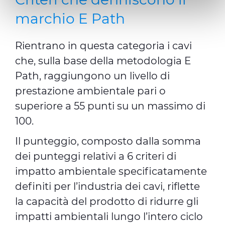
operation of this website, and, subject to your consent,
marchio E Path
preferences, statistics and marketing cookies are used.
The cookies used may also be third-party cookies. You can
Rientrano in questa categoria i cavi
click on "Allow all cookies" to accept all categories of
cookies, click on "Use necessary cookie only" to admit
che, sulla base della metodologia E
only necessary cookies or decide which cookies to accept
Path, raggiungono un livello di
by clicking on "Customize". For more details, please
prestazione ambientale pari o
consult our
Cookie Policy
and
Privacy Policy
sections.
superiore a 55 punti su un massimo di
100.
Il punteggio, composto dalla somma
dei punteggi relativi a 6 criteri di
impatto ambientale specificatamente
definiti per l’industria dei cavi, riflette
la capacità del prodotto di ridurre gli
impatti ambientali lungo l’intero ciclo